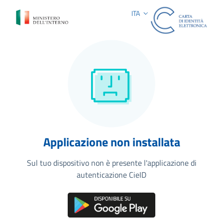
Selezione lingua: lingua selezion
ITA
Applicazione non installata
Sul tuo dispositivo non è presente l'applicazione di
autenticazione CieID